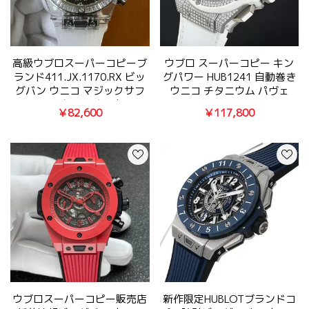
高級ウブロスーパーコピーブ
ウブロ スーパーコピー キン
ランド411.JX.1170.RX ビッ
グパワー HUB1241 自動巻き
グバン ウニコ マジックサフ
ウニコ チタニウム パヴェ
ァイア 【おすすめの逸品】
701.NE.0127.GR.1704
￥82,600
￥117,800
ウブロスーパーコピー販売店
新作限定HUBLOTブランドコ