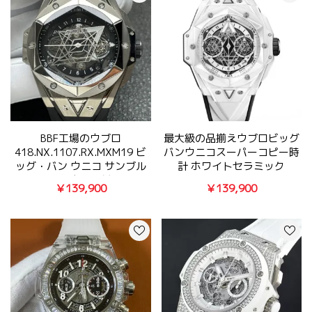
BBF工場のウブロ
最大級の品揃えウブロビッグ
418.NX.1107.RX.MXM19 ビ
バンウニコスーパーコピー時
ッグ・バン ウニコ サンブル
計 ホワイトセラミック
ーII チタニウム絶対欲しい
418.HX.2001.RX.MXM21
￥139,900
￥139,900