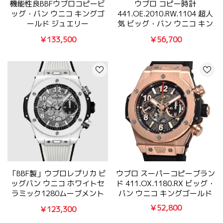
機能性良BBFウブロコピービ
ウブロ コピー時計
ッグ・バン ウニコ キングゴ
441.OE.2010.RW.1104 超人
ールド ジュエリー
気 ビッグ・バン ウニコ キン
421.OX.1180.RX.0904
グゴールド ホワイト ダイヤ
￥133,500
￥56,700
モンド
「BBF製」ウブロレプリカ ビ
ウブロ スーパーコピーブラン
ッグバン ウニコ ホワイトセ
ド 411.OX.1180.RX ビッグ・
ラミック1280ムーブメント
バン ウニコ キングゴールド
441.HX.1171.RX
￥52,800
￥123,300