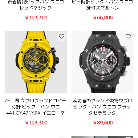
新着情報ビッグバン ウニコ
ピー時計ビッグ・バン ウニコ
レッドマジック
GMTスケルトン
441.CF.8513.RX「ZF工場」
471.NL.7112.RX
￥123,300
￥66,800
ZF工場 ウブロブランドコピー
成功者のブランド偽物ウブロ
時計 ビッグ・バン ウニ
ビッグ・バン ウニコ ブラッ
441.CY.471Y.RX イエローマ
クセラミック
ジック展示
411.CI.1170.RX[7750ムーブ
￥123,300
￥89,600
メント]