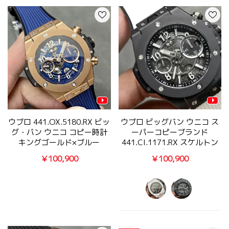
ウブロ 441.OX.5180.RX ビッ
ウブロ ビッグバン ウニコ ス
グ・バン ウニコ コピー時計
ーパーコピーブランド
キングゴールド×ブルー
441.CI.1171.RX スケルトン
42MM【BBF製】
ダイヤル ホワイトラバー
￥100,900
￥100,900
42MM【BBF製】