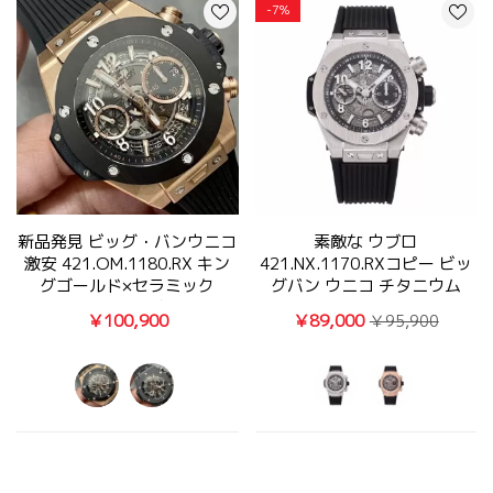
-7%
新品発見 ビッグ・バンウニコ
素敵な ウブロ
激安 421.OM.1180.RX キン
421.NX.1170.RXコピー ビッ
グゴールド×セラミック
グバン ウニコ チタニウム
42MM【BBF製】
BBF工場出品
￥100,900
￥89,000
￥95,900