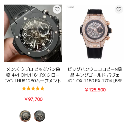
メンズ ウブロ ビッグバン偽
ビッグバンウニココピーN級
物 441.OM.1181.RX クロー
品 キングゴールド パヴェ
ンcal.HUB1280ムーブメント
421.OX.1180.RX.1704 [BBF
出品]
￥125,500
￥97,700