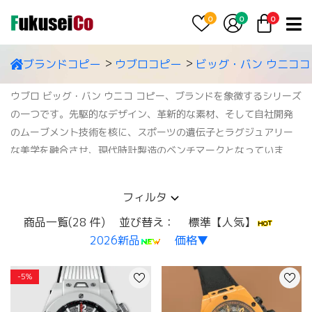
0
0
0
ブランドコピー
ウブロコピー
ビッグ・バン ウニココ
ウブロ ビッグ・バン ウニコ コピー、ブランドを象徴するシリーズ
の一つです。先駆的なデザイン、革新的な素材、そして自社開発
のムーブメント技術を核に、スポーツの遺伝子とラグジュアリー
な美学を融合させ、現代時計製造のベンチマークとなっていま
す。機械の複雑さ、素材の革新、そして話題性を兼ね備えた時計
をお探しなら、ビッグ・バン ウニコ激安間違いなく最高の時計の
フィルタ
一つです。
商品一覧(28 件)
並び替え：
標準【人気】
[特徴：軽量チタンとセラミック素材、ほとんどの手首周りに対応
2026新品
価格▼
する42～44mmのケース径、便利なクイックリリースストラップ
システム、高いフィット感]
-5%