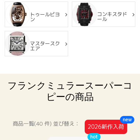
コンキスタド
トゥールビヨ
ール
ン
マスタースク
エア
フランクミュラースーパーコ
ピーの商品
new
商品一覧(40 件) 並び替え：
2026新作入荷
hot