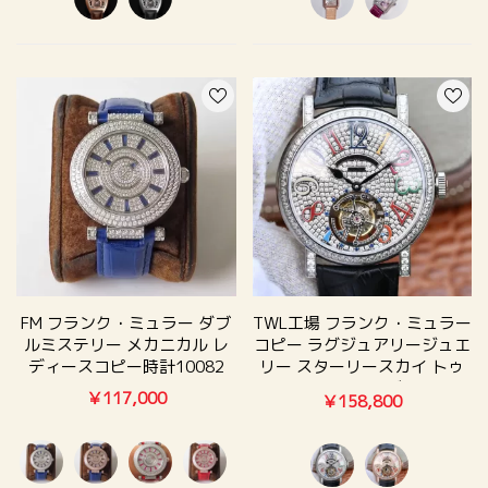
FM フランク・ミュラー ダブ
TWL工場 フランク・ミュラー
ルミステリー メカニカル レ
コピー ラグジュアリージュエ
ディースコピー時計10082
リー スターリースカイ トゥ
ルートゥールビヨン
￥117,000
￥158,800
00772320