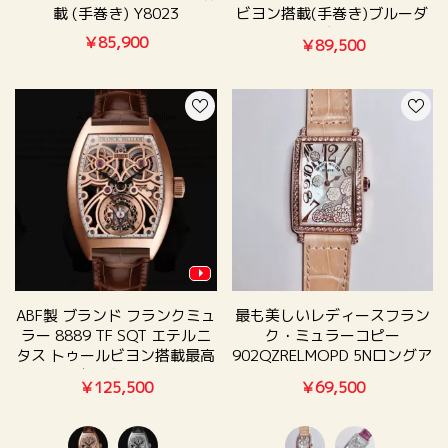
載 (手巻き) Y8023
ビヨン搭載(手巻き)ブルーダ
イヤル【気分上昇】
￥85,900
￥89,500
ABF製 ブランド フランクミュ
最も美しいレディースフラン
ラー 8889 TF SQT エテルニ
ク・ミュラーコピー
タス トゥールビヨン搭載最高
902QZRELMOPD 5Nロングア
級(手巻き)
イランド クォーツベルトスク
￥125,500
￥69,500
エア