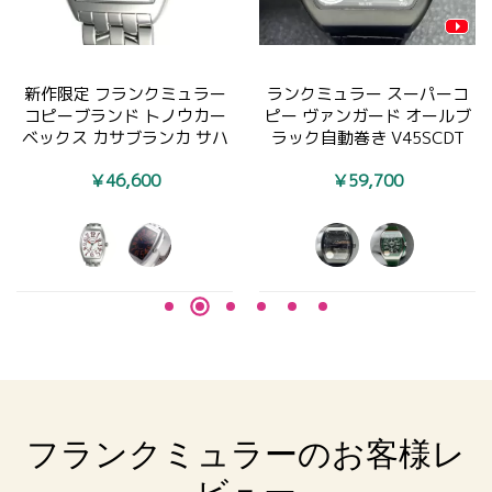
Franck Muller ヴァンガード
フランクミュラー時計N級品
旗艦 セブンデイズ スケルト
通販 ヴァンガード トゥール
ン V45 TSQT CARBONE
ビヨンV 45 T D AC NR
(NR.NR.AC)
￥128,800
￥115,500
フランクミュラーのお客様レ