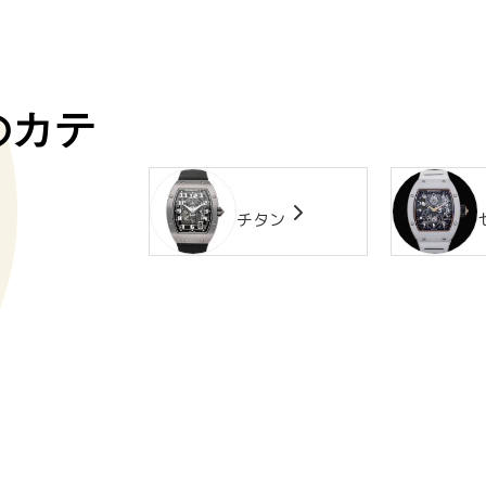
のカテ
チタン