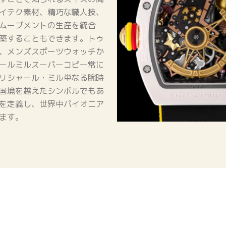
イテク素材、精巧な職人技、
ムーブメントの生産を統合
築することもできます。トゥ
、メンズスポーツウォッチか
ールミルスーパーコピー常に
リシャール・ミル単なる腕時
国境を越えたシンボルでもあ
を定義し、世界中パイオニア
ます。