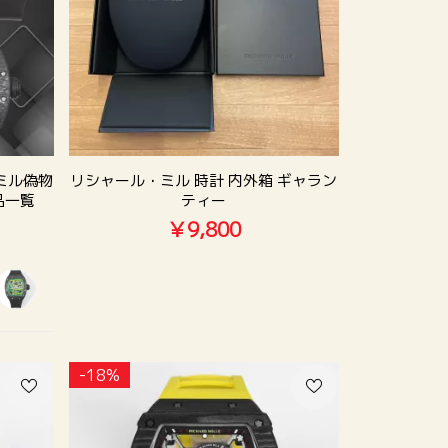
ミル偽物
リシャール・ミル 時計 内外箱 ギャラン
品一覧
ティー
￥9,800
-18%