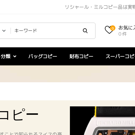
リシャール・ミルコピー品は実物
お気に
0
0 件
ド分類
バッグコピー
財布コピー
スーパーコピ
コピー
すことで知られるスイスの高