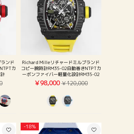
ルブランド
Richard Milleリチャードミルブランド
NTPTカ
コピー腕時計RM35-02自動巻きNTPTカ
設計
ーボンファイバー軽量化設計RM35-02
￥98,000
0
￥120,000
-18%