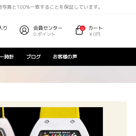
写真と100%一致することを保証しています。
入り
会員センター
カート
0
0 ポイント
￥0円
ー時計
ブログ
お客様の声