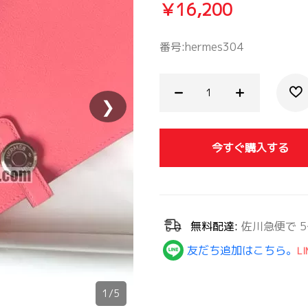
￥16,200
番号:
hermes304
❯
今すぐ購入する
無料配達:
佐川急便で 5
友だち追加はこちら。
LI
1/5