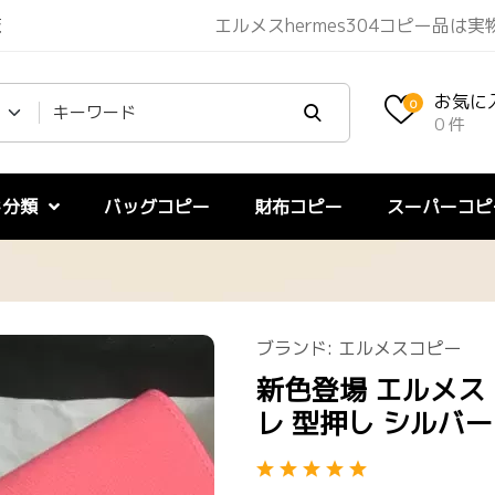
エルメスhermes304コピー品は
販
お気に
0
0 件
ド分類
バッグコピー
財布コピー
スーパーコピ
ブランド:
エルメスコピー
新色登場 エルメス
レ 型押し シルバーh