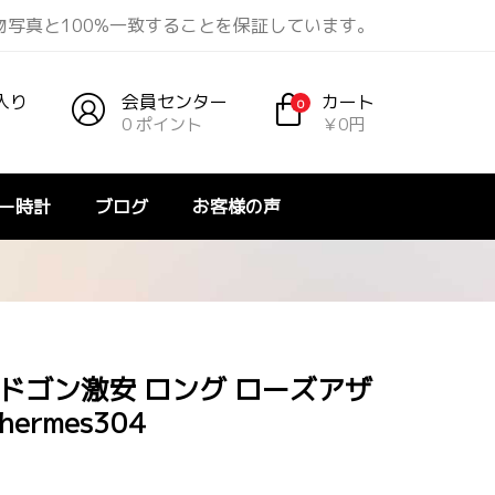
実物写真と100%一致することを保証しています。
入り
会員センター
カート
0
0 ポイント
￥0円
ー時計
ブログ
お客様の声
 ドゴン激安 ロング ローズアザ
ermes304