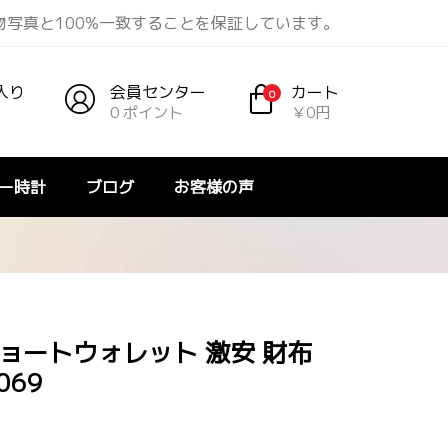
実物写真と100%一致することを保証しています。
入り
会員センター
カート
0
0 ポイント
￥0円
ー時計
ブログ
お客様の声
ショートウォレット 激安 財布
069