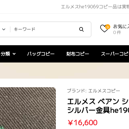
エルメスhe19069コピー品は
お気に
0
0 件
ド分類
バッグコピー
財布コピー
スーパーコピ
ブランド:
エルメスコピー
エルメス ベアン 
シルバー金具he19
￥16,600