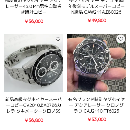
高品質のタグホイヤー アクア
タグ・ホイヤー モナコ 40周
レーサー43.0 Mm男性自動巻
年復刻モデルスーパーコピー
き時計コピー
N級品 CAW211A.EB0026
WAJ2150.FT6015
￥49,800
￥56,000
新品高級タグホイヤースーパ
有名ブランド時計タグホイヤ
ーコピーCV2010.BA0786カ
ー アクアレーサー クロノグ
レラ タキメータークロノSS
ラフ CAJ2110.FT6023
素材
￥53,000
￥56,800