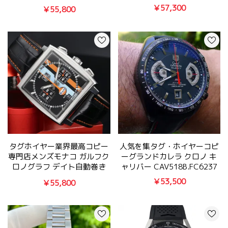
CV2A1E.FC6301
￥57,300
￥55,800
タグホイヤー業界最高コピー
人気を集タグ・ホイヤーコピ
専門店メンズモナコ ガルフク
ーグランドカレラ クロノ キ
ロノグラフ デイト自動巻き
ャリバー CAV518B.FC6237
CW211A.FC6228
￥53,500
￥55,800