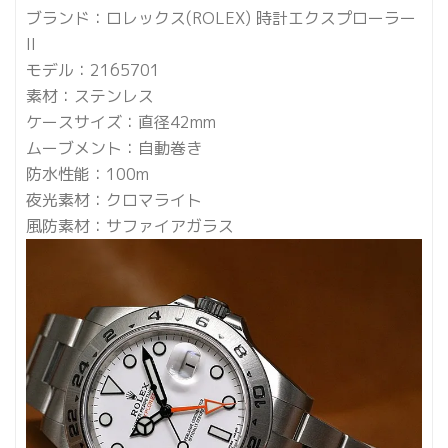
ブランド：ロレックス(ROLEX) 時計エクスプローラー
II
モデル：2165701
素材：ステンレス
ケースサイズ：直径42mm
ムーブメント：自動巻き
防水性能：100m
夜光素材：クロマライト
風防素材：サファイアガラス