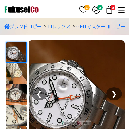
0
0
0
ブランドコピー
ロレックス
GMTマスター Ⅱコピー
❮
❯