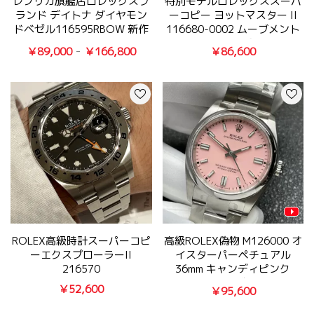
レプリカ旗艦店ロレックスブ
特別モデルロレックススーパ
ランド デイトナ ダイヤモン
ーコピー ヨットマスター II
ドベゼル116595RBOW 新作
116680-0002 ムーブメント
限定
4161 [KF製]
-
￥89,000
￥166,800
￥86,600
ROLEX高級時計スーパーコピ
高級ROLEX偽物 M126000 オ
ーエクスプローラーII
イスターパーペチュアル
216570
36mm キャンディピンク
3230ムーブメント
￥52,600
￥95,600
【CLEAN】