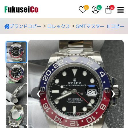
0
0
0
ブランドコピー
ロレックス
GMTマスター Ⅱコピー
❮
❯