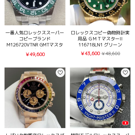
一番人気ロレックススーパー
ロレックスコピー偽物時計実
コピーブランド
用品 ＧＭＴマスターII
M126720VTNR GMTマスタ
116718LN1 グリーン
ー II 希少腕時計
￥43,600
￥48,600
￥49,600