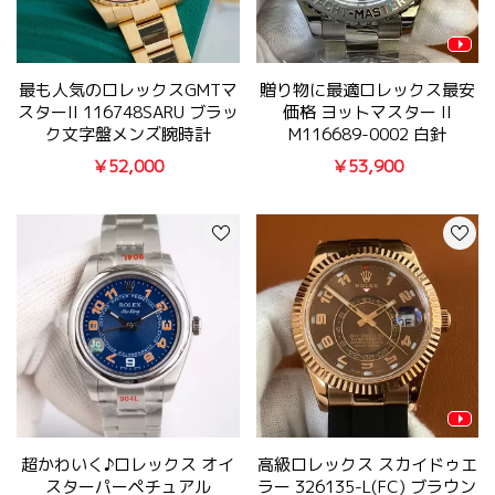
最も人気のロレックスGMTマ
贈り物に最適ロレックス最安
スターII 116748SARU ブラッ
価格 ヨットマスター II
ク文字盤メンズ腕時計
M116689-0002 白針
￥52,000
￥53,900
超かわいく♪ロレックス オイ
高級ロレックス スカイドゥエ
スターパーペチュアル
ラー 326135-L(FC) ブラウン