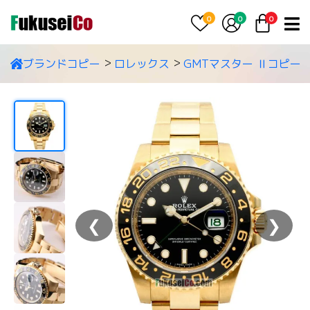
0
0
0
ブランドコピー
ロレックス
GMTマスター Ⅱコピー
❮
❯