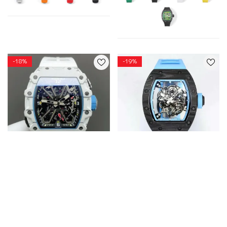
-18%
-19%
Richard Milleリチャードミル
BBR.Richard Milleコピー時計
ブランドコピー腕時計NTPT
リシャール・ミル RM55 V4カ
カーボンファイバー軽量化設
ーボンNTPT製
計写真RM35-03
￥125,000
￥155,000
￥98,000
￥120,000