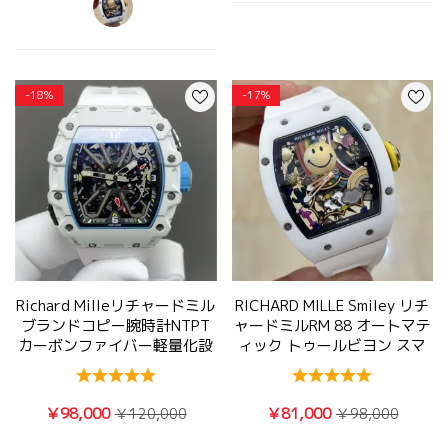
-18%
-17%
Richard Milleリチャードミル
RICHARD MILLE Smiley リチ
ブランドコピー腕時計NTPT
ャードミルRM 88 オートマテ
カーボンファイバー軽量化設
ィック トゥールビヨン スマ
計写真RM35-03
イリーコピー時計2025写真は
実物
￥98,000
￥81,000
￥120,000
￥98,000