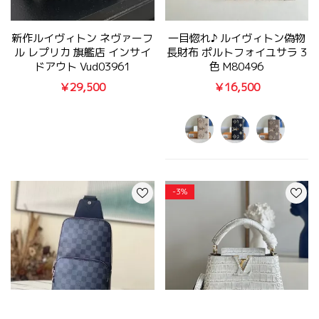
新作ルイヴィトン ネヴァーフ
一目惚れ♪ ルイヴィトン偽物
ル レプリカ 旗艦店 インサイ
長財布 ポルトフォイユサラ 3
ドアウト Vud03961
色 M80496
￥29,500
￥16,500
-3%