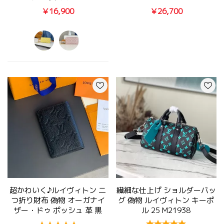
￥16,900
￥26,700
超かわいく♪ルイヴィトン 二
繊細な仕上げ ショルダーバッ
つ折り財布 偽物 オーガナイ
グ 偽物 ルイヴィトン キーポ
ザー・ドゥ ポッシュ 革 黒
ル 25 M21938
M69044