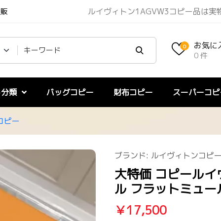
ルイヴィトン1AGVW3コピー品は実
通販
お気に
0
0 件
ド分類
バッグコピー
財布コピー
スーパーコピ
コピー
ブランド:
ルイヴィトンコピ
大特価 コピールイヴ
ル フラットミュール
￥17,500