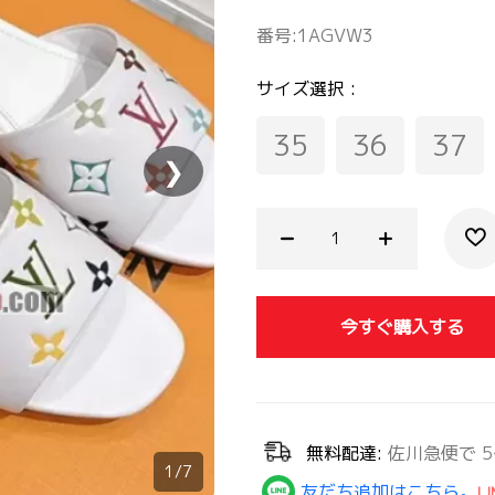
番号:
1AGVW3
サイズ選択 :
35
36
37
❯
今すぐ購入する
無料配達:
佐川急便で 5
1/7
友だち追加はこちら。
LI