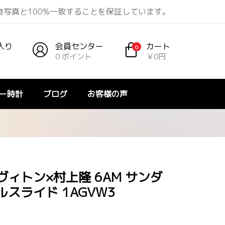
物写真と100%一致することを保証しています。
入り
会員センター
カート
0
0 ポイント
￥0円
ー時計
ブログ
お客様の声
ー
ィトン×村上隆 6AM サンダ
スライド 1AGVW3