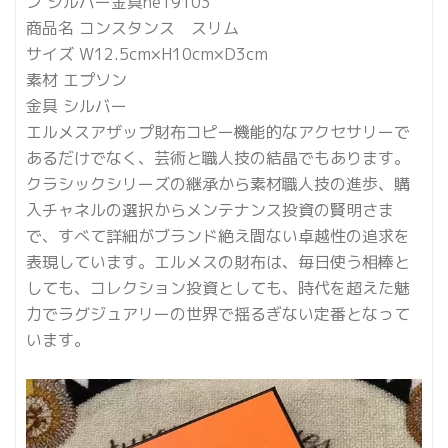
ン シルバー金具he19103
商品名 コンスタンス スリム
サイズ W12.5cm×H10cm×D3cm
素材 エプソン
金具 シルバー
エルメスアザップ財布コピー機能的なアクセサリーで
あるだけでなく、芸術と職人技の結晶でもあります。
クラシックシリーズの継承から素材職人技の進歩、購
入チャネルの選択からメンテナンス投資の賢明さま
で、すべて詳細がブランド絶え間ない卓越性の追求を
表現しています。エルメスの財布は、毎日使う相棒と
しても、コレクション投資としても、時代を超えた魅
力でラグジュアリーの世界で揺るぎない定番となって
います。