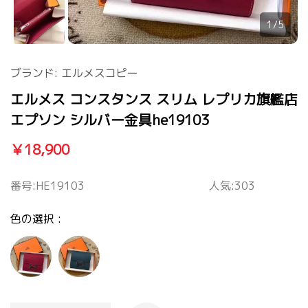
1/5
ブランド:
エルメスコピー
エルメス コンスタンス スリム レプリカ旗艦店
エプソン シルバー金具he19103
￥18,900
番号:
HE19103
人気:303
色の選択 :