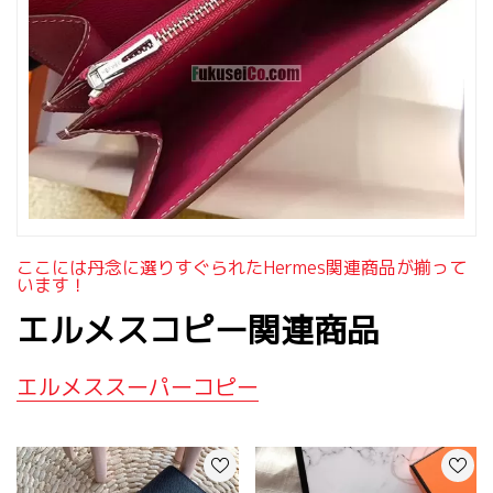
ここには丹念に選りすぐられたhermes関連商品が揃って
います！
エルメスコピー関連商品
エルメススーパーコピー