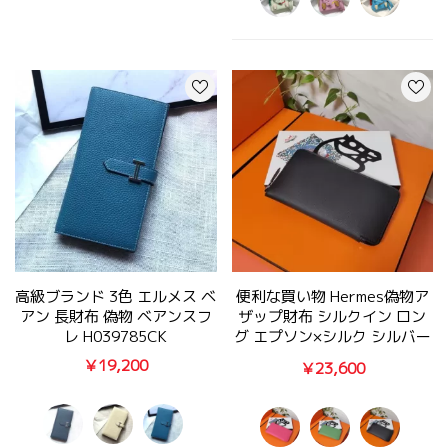
高級ブランド 3色 エルメス ベ
便利な買い物 Hermes偽物ア
アン 長財布 偽物 ベアンスフ
ザップ財布 シルクイン ロン
レ H039785CK
グ エプソン×シルク シルバー
金具he19147
￥19,200
￥23,600