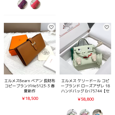
エルメスBearn ベアン 長財布
エルメス ケリードール コピ
コピーブランドhe5123-3 春
ーブランド ローズアザレ 18
夏新作
ハンドバッグ Eri75744【セ
レブ多数愛用】
￥18,500
￥58,800