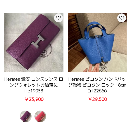
Hermes 激安 コンスタンス ロ
Hermes ピコタン ハンドバッ
ングウォレットお洒落に
グ偽物 ピコタン ロック 18cm
He19053
Eri22666
￥23,900
￥29,500