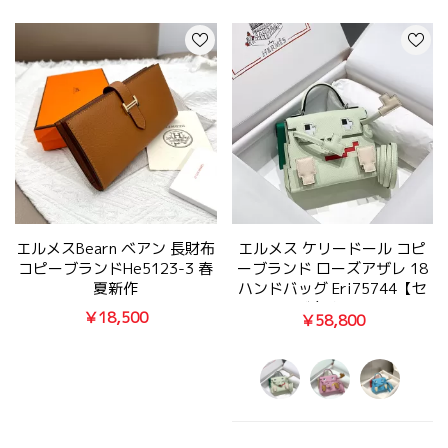
エルメスBearn ベアン 長財布
エルメス ケリードール コピ
コピーブランドhe5123-3 春
ーブランド ローズアザレ 18
夏新作
ハンドバッグ Eri75744【セ
レブ多数愛用】
￥18,500
￥58,800