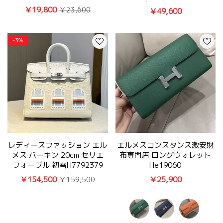
ィカス Erb13495
￥19,800
￥23,600
￥49,600
-3%
レディースファッション エル
エルメスコンスタンス激安財
メス バーキン 20cm セリエ
布専門店 ロングウォレット
フォーブル 初雪h7792379
He19060
￥154,500
￥25,900
￥159,500