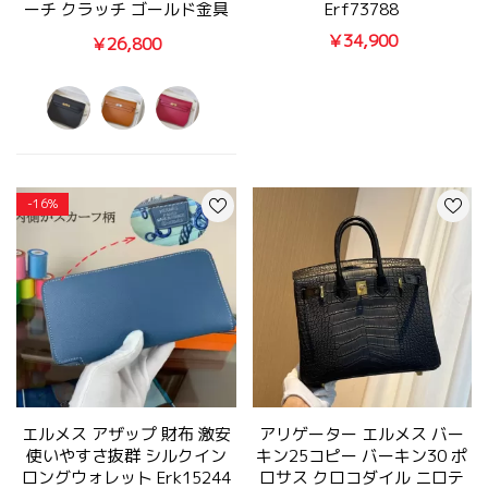
ーチ クラッチ ゴールド金具
Erf73788
He19028
￥34,900
￥26,800
-16%
エルメス アザップ 財布 激安
アリゲーター エルメス バー
使いやすさ抜群 シルクイン
キン25コピー バーキン30 ポ
ロングウォレット Erk15244
ロサス クロコダイル ニロテ