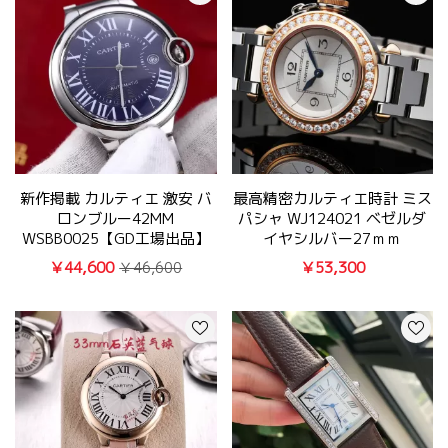
新作掲載 カルティエ 激安 バ
最高精密カルティエ時計 ミス
ロンブルー42MM
パシャ WJ124021 ベゼルダ
WSBB0025【GD工場出品】
イヤシルバー27ｍｍ
￥44,600
￥53,300
￥46,600