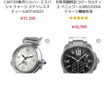
CARTIER新作シルバー ミスパ
女性用腕時計コピーカルティ
シャ クォーツ ステンレスス
エ ベニュワールWB520004
ティールW3140025
クォーツ機能性良
￥51,200
￥62,300
カルティエ人気通販パシャウ
カリブル ドゥ カルティエブ
ォッチ XL 42mmラージデイト
ランドコピー時計 W7100016
W31093M7
ステンレス42mm最新入荷