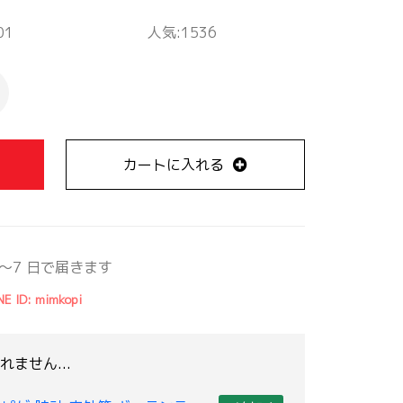
01
人気:1536
カートに入れる
～7 日で届きます
NE ID: mimkopi
ません...