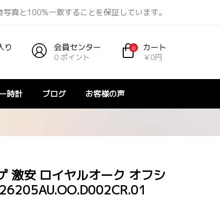
品は実物写真と100%一致することを保証しています。
入り
会員センター
カート
0
0 ポイント
￥0円
ー時計
ブログ
お客様の声
ー
ゲ 激安 ロイヤルオーク オフシ
205AU.OO.D002CR.01