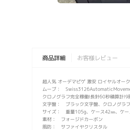
商品詳細
お客様レビュー
超人気 オーデマピゲ 激安 ロイヤルオーク オフ
ムーブ： Swiss3126AutomaticMov
クロノグラフ完全稼働!長針60秒積算計!9時
文字盤： ブラック文字盤、クロノグラフ
サイズ： 重量105g、ケース42㎜、ケー
素材： フォージドカーボン
風防： サファイヤクリスタル