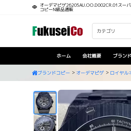
オーデマピゲ26205AU.OO.D002CR.01スー
コピーN級品通販
ホーム
会社概要
ブラン
ブランドコピー
オーデマピゲ
ロイヤル