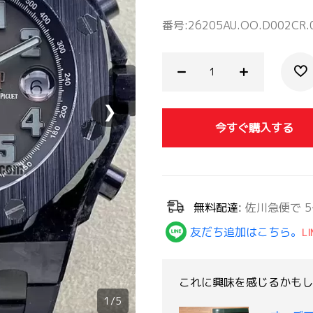
番号:
26205AU.OO.D002CR.
❯
今すぐ購入する
無料配達:
佐川急便で 5
友だち追加はこちら。
LI
これに興味を感じるかもしれ
1/5