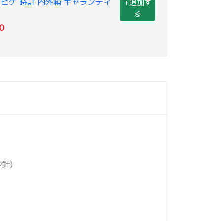
ピゲ 時計 内外箱 ギャランティ
+追加す
る
0
針)