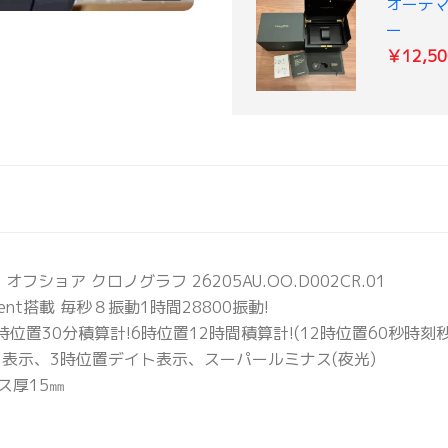
オーデマ
ー
￥12,50
ショア クロノグラフ 26205AU.OO.D002CR.01
ement搭載 毎秒８振動1時間28800振動!
位置30分積算計!6時位置12時間積算計!(12時位置60秒時刻秒
表示、3時位置デイト表示、スーパールミナス(夜光)
ス厚15㎜