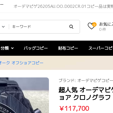
パー
オーデマピゲ26205AU.OO.D002CR.01コピー
お気に
0
0 件
ド分類
バッグコピー
財布コピー
スーパーコピ
オーク オフショアコピー
ブランド:
オーデマピゲコピ
超人気 オーデマピ
ョア クロノグラフ 26
￥117,700