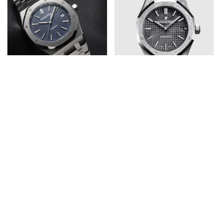
オーデマピゲロイヤルオーク
オーデマピゲ
非常に人気スーパーコピー時
15454BC.GG.1259BC.03コ
計 15300ST.OO.1220ST.02
ピーブランド時計 ロイヤルオ
ーク 自動巻き37mm「APS
￥68,800
製」
￥49,800
￥52,200