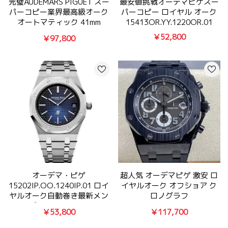
完璧AUDEMARS PIGUET スー
最安値挑戦オーデマピゲスー
パーコピー業界最高級オーク
パーコピー ロイヤル オーク
オートマティック 41mm
15413OR.YY.1220OR.01
15500OR.OO.D002CR.01
￥52,800
￥97,800
オーデマ・ピゲ
超人気 オーデマピゲ 激安 ロ
15202IP.OO.1240IP.01 ロイ
イヤルオーク オフショア ク
ヤルオーク自動巻き最新メン
ロノグラフ
ズN品時計［BF］
26205AU.OO.D002CR.01
￥53,800
￥117,700