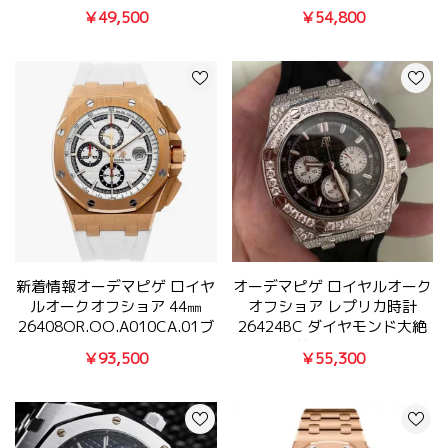
ック 100％お届け
26320OR.OO.D002CR.01
￥49,500
￥54,800
新着情報オーデマピゲ ロイヤ
オーデマピゲ ロイヤルオーク
ルオークオフショア 44㎜
オフショア レプリカ時計
26408OR.OO.A010CA.01ブ
26424BC ダイヤモンド大絶
ランドコピー時計
賛を受けた
￥93,500
￥55,300