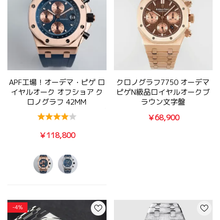
APF工場！オーデマ・ピゲ ロ
クロノグラフ7750 オーデマ
イヤルオーク オフショア ク
ピゲN級品ロイヤルオークブ
ロノグラフ 42MM
ラウン文字盤
26238OR.OO.2000OR.01【佐
26331OR.OO.1220OR.02
￥68,900
川急便】
￥118,800
-4%